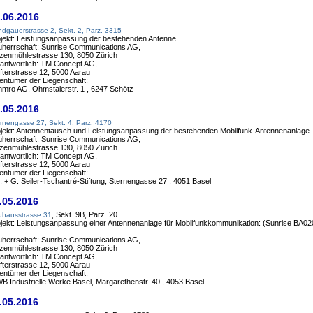
.06.2016
dgauerstrasse 2, Sekt. 2, Parz. 3315
jekt: Leistungsanpassung der bestehenden Antenne
herrschaft: Sunrise Communications AG,
zenmühlestrasse 130, 8050 Zürich
antwortlich: TM Concept AG,
fterstrasse 12, 5000 Aarau
entümer der Liegenschaft:
mmro AG, Ohmstalerstr. 1 , 6247 Schötz
.05.2016
rnengasse 27, Sekt. 4, Parz. 4170
jekt: Antennentausch und Leistungsanpassung der bestehenden Mobilfunk-Antennenanlage
herrschaft: Sunrise Communications AG,
zenmühlestrasse 130, 8050 Zürich
antwortlich: TM Concept AG,
fterstrasse 12, 5000 Aarau
entümer der Liegenschaft:
. + G. Seiler-Tschantré-Stiftung, Sternengasse 27 , 4051 Basel
.05.2016
, Sekt. 9B, Parz. 20
hausstrasse 31
jekt: Leistungsanpassung einer Antennenanlage für Mobilfunkkommunikation: (Sunrise BA02
herrschaft: Sunrise Communications AG,
zenmühlestrasse 130, 8050 Zürich
antwortlich: TM Concept AG,
fterstrasse 12, 5000 Aarau
entümer der Liegenschaft:
WB Industrielle Werke Basel, Margarethenstr. 40 , 4053 Basel
.05.2016