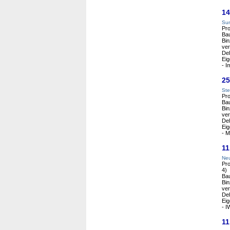
14
Sun
Pro
Bau
Bin
ver
Del
Eig
- I
25
Ste
Pro
Bau
Bin
ver
Del
Eig
- M
11
Neu
Pro
4)
Bau
Bin
ver
Del
Eig
- I
11