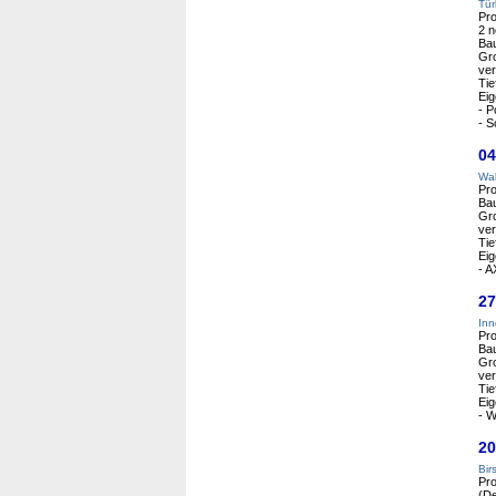
Tür
Pro
2 n
Ba
Gro
ver
Tie
Eig
- P
- S
04
Wal
Pro
Ba
Gro
ver
Tie
Eig
- A
27
Inn
Pro
Ba
Gro
ver
Tie
Eig
- W
20
Bir
Pro
(De