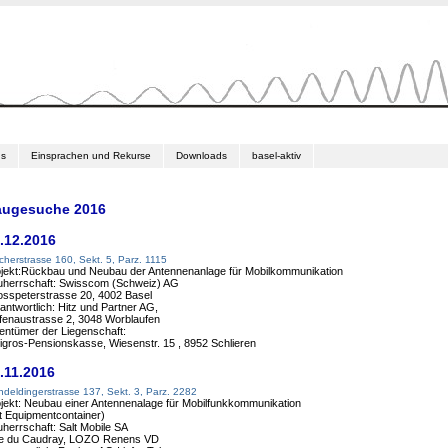
ns
Einsprachen und Rekurse
Downloads
basel-aktiv
augesuche 2016
.12.2016
cherstrasse 160, Sekt. 5, Parz. 1115
jekt:Rückbau und Neubau der Antennenanlage für Mobilkommunikation
uherrschaft: Swisscom (Schweiz) AG
sspeterstrasse 20, 4002 Basel
antwortlich: Hitz und Partner AG,
fenaustrasse 2, 3048 Worblaufen
entümer der Liegenschaft:
igros-Pensionskasse, Wiesenstr. 15 , 8952 Schlieren
.11.2016
deldingerstrasse 137, Sekt. 3, Parz. 2282
jekt: Neubau einer Antennenalage für Mobilfunkkommunikation
t Equipmentcontainer)
herrschaft: Salt Mobile SA
e du Caudray, LOZO Renens VD