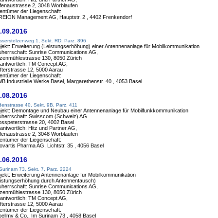
fenaustrasse 2, 3048 Worblaufen
entümer der Liegenschaft:
REION Management AG, Hauptstr. 2 , 4402 Frenkendorf
.09.2016
serstelzenweg 1, Sekt. RD, Parz. 896
jekt: Erweiterung (Leistungserhöhung) einer Antennenanlage für Mobilkommunikation
herrschaft: Sunrise Communications AG,
zenmühlestrasse 130, 8050 Zürich
antwortlich: TM Concept AG,
fterstrasse 12, 5000 Aarau
entümer der Liegenschaft:
WB Industrielle Werke Basel, Margarethenstr. 40 , 4053 Basel
.08.2016
enstrasse 40, Sekt. 9B, Parz. 411
jekt: Demontage und Neubau einer Antennenanlage für Mobilfunkkommunikation
uherrschaft: Swisscom (Schweiz) AG
sspeterstrasse 20, 4002 Basel
antwortlich: Hitz und Partner AG,
fenaustrasse 2, 3048 Worblaufen
entümer der Liegenschaft:
ovartis Pharma AG, Lichtstr. 35 , 4056 Basel
.06.2016
Surinam 73, Sekt. 7, Parz. 2224
jekt: Erweiterung Antennenanlage für Mobilkommunikation
istungserhöhung durch Antennentausch)
herrschaft: Sunrise Communications AG,
zenmühlestrasse 130, 8050 Zürich
antwortlich: TM Concept AG,
fterstrasse 12, 5000 Aarau
entümer der Liegenschaft:
oellmy & Co., Im Surinam 73 , 4058 Basel