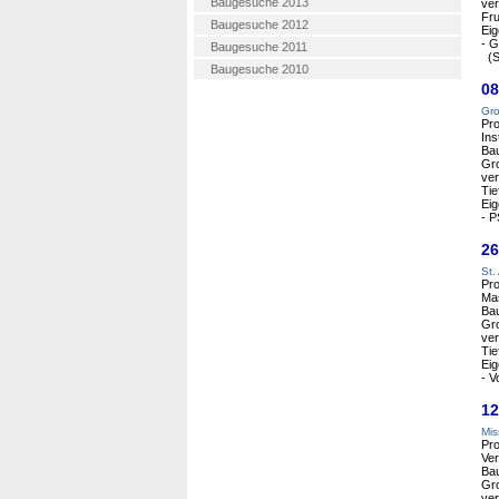
Baugesuche 2013
ver
Fru
Baugesuche 2012
Eig
- G
Baugesuche 2011
(Se
Baugesuche 2010
08
Gro
Pro
Ins
Ba
Gro
ver
Tie
Eig
- P
26
St.
Pro
Mas
Ba
Gro
ver
Tie
Eig
- V
12
Mis
Pro
Ve
Ba
Gro
ver