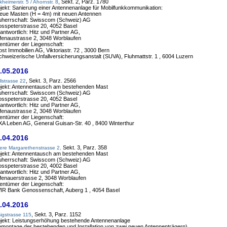
, Sekt. 2, Parz. 1780
kheimerstr. 5 / Ahornstr. 8
jekt: Sanierung einer Antennenanlage für Mobilfunkkommunikation:
eue Masten (H = 4m) mit neuen Antennen
uherrschaft: Swisscom (Schweiz) AG
sspeterstrasse 20, 4052 Basel
antwortlich: Hitz und Partner AG,
fenaustrasse 2, 3048 Worblaufen
entümer der Liegenschaft:
ost Immobilien AG, Viktoriastr. 72 , 3000 Bern
chweizerische Unfallversicherungsanstalt (SUVA), Fluhmattstr. 1 , 6004 Luzern
.05.2016
, Sekt. 3, Parz. 2566
lstrasse 22
jekt: Antennentausch am bestehenden Mast
uherrschaft: Swisscom (Schweiz) AG
sspeterstrasse 20, 4052 Basel
antwortlich: Hitz und Partner AG,
fenaustrasse 2, 3048 Worblaufen
entümer der Liegenschaft:
XA Leben AG, General Guisan-Str. 40 , 8400 Winterthur
.04.2016
Sekt. 3, Parz. 358
ere Margarethenstrasse 2,
jekt: Antennentausch am bestehenden Mast
uherrschaft: Swisscom (Schweiz) AG
sspeterstrasse 20, 4002 Basel
antwortlich: Hitz und Partner AG,
fenauerstrasse 2, 3048 Worblaufen
entümer der Liegenschaft:
IR Bank Genossenschaft, Auberg 1 , 4054 Basel
.04.2016
, Sekt. 3, Parz. 1152
sigstrasse 115
jekt: Leistungserhöhung bestehende Antennenanlage
montage der bestehenden und Installation von zwei neuen Antennenträgern)