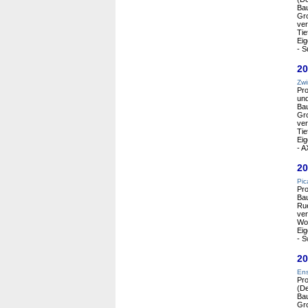
Ba
Gro
ver
Tie
Eig
- S
20
Zwi
Pro
und
Ba
Gro
ver
Tie
Eig
- A
20
Pic
Pro
Bau
Ru
ver
Wor
Eig
- S
20
Ens
Pro
(De
Ba
Gro