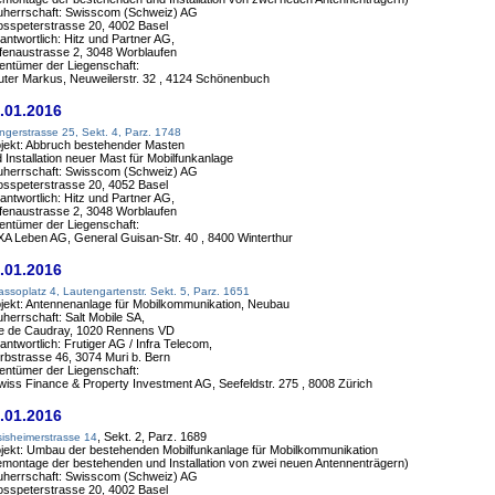
uherrschaft: Swisscom (Schweiz) AG
sspeterstrasse 20, 4002 Basel
antwortlich: Hitz und Partner AG,
fenaustrasse 2, 3048 Worblaufen
entümer der Liegenschaft:
uter Markus, Neuweilerstr. 32 , 4124 Schönenbuch
.01.2016
ngerstrasse 25, Sekt. 4, Parz. 1748
jekt: Abbruch bestehender Masten
 Installation neuer Mast für Mobilfunkanlage
uherrschaft: Swisscom (Schweiz) AG
sspeterstrasse 20, 4052 Basel
antwortlich: Hitz und Partner AG,
fenaustrasse 2, 3048 Worblaufen
entümer der Liegenschaft:
XA Leben AG, General Guisan-Str. 40 , 8400 Winterthur
.01.2016
assoplatz 4, Lautengartenstr. Sekt. 5, Parz. 1651
jekt: Antennenanlage für Mobilkommunikation, Neubau
herrschaft: Salt Mobile SA,
e de Caudray, 1020 Rennens VD
antwortlich: Frutiger AG / Infra Telecom,
bstrasse 46, 3074 Muri b. Bern
entümer der Liegenschaft:
wiss Finance & Property Investment AG, Seefeldstr. 275 , 8008 Zürich
.01.2016
, Sekt. 2, Parz. 1689
isheimerstrasse 14
jekt: Umbau der bestehenden Mobilfunkanlage für Mobilkommunikation
montage der bestehenden und Installation von zwei neuen Antennenträgern)
uherrschaft: Swisscom (Schweiz) AG
sspeterstrasse 20, 4002 Basel