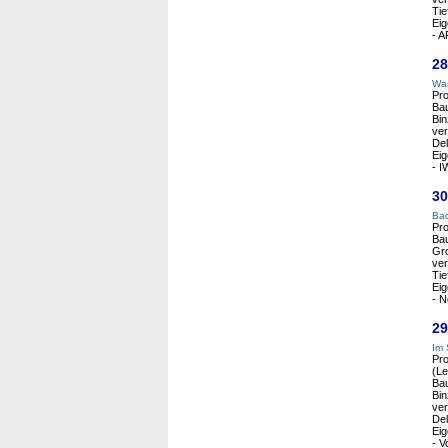
Tie
Eig
- A
28
Was
Pro
Bau
Bin
ver
Del
Eig
- I
30
Bad
Pro
Ba
Gro
ver
Tie
Eig
- N
29
Im 
Pro
(Le
Bau
Bin
ver
Del
Eig
- V