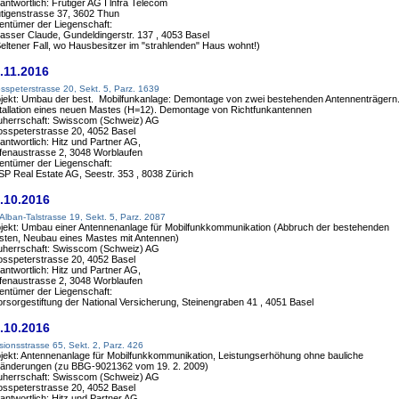
antwortlich: Frutiger AG I lnfra Telecom
tigenstrasse 37, 3602 Thun
entümer der Liegenschaft:
asser Claude, Gundeldingerstr. 137 , 4053 Basel
ltener Fall, wo Hausbesitzer im "strahlenden" Haus wohnt!)
.11.2016
sspeterstrasse 20, Sekt. 5, Parz. 1639
jekt: Umbau der best. Mobilfunkanlage: Demontage von zwei bestehenden Antennenträgern
tallation eines neuen Mastes (H=12). Demontage von Richtfunkantennen
uherrschaft: Swisscom (Schweiz) AG
sspeterstrasse 20, 4052 Basel
antwortlich: Hitz und Partner AG,
fenaustrasse 2, 3048 Worblaufen
entümer der Liegenschaft:
SP Real Estate AG, Seestr. 353 , 8038 Zürich
.10.2016
 Alban-Talstrasse 19, Sekt. 5, Parz. 2087
jekt: Umbau einer Antennenanlage für Mobilfunkkommunikation (Abbruch der bestehenden
ten, Neubau eines Mastes mit Antennen)
uherrschaft: Swisscom (Schweiz) AG
sspeterstrasse 20, 4052 Basel
antwortlich: Hitz und Partner AG,
fenaustrasse 2, 3048 Worblaufen
entümer der Liegenschaft:
orsorgestiftung der National Versicherung, Steinengraben 41 , 4051 Basel
.10.2016
sionsstrasse 65, Sekt. 2, Parz. 426
jekt: Antennenanlage für Mobilfunkkommunikation, Leistungserhöhung ohne bauliche
ränderungen (zu BBG-9021362 vom 19. 2. 2009)
uherrschaft: Swisscom (Schweiz) AG
sspeterstrasse 20, 4052 Basel
antwortlich: Hitz und Partner AG,